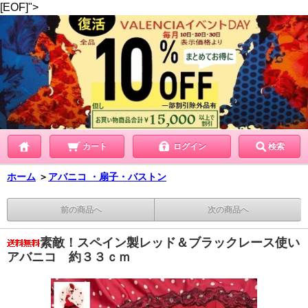
[EOF]">
カート
ログイン
検索
ホーム
＞
アバニコ ・扇子・バストン
前の商品へ
次の商品へ
素敵！スペイン製レッド＆ブラックレース使い
アバニコ 約３３ｃｍ