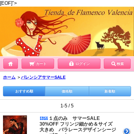
[EOF]">
カート
ログイン
検索
ホーム
＞
バレンシアサマーSALE
おすすめ順
価格順
新着順
1-5 / 5
１点のみ サマーSALE
30%OFF フリンジ細かめ＆サイズ
大きめ バラレースデザインシージ