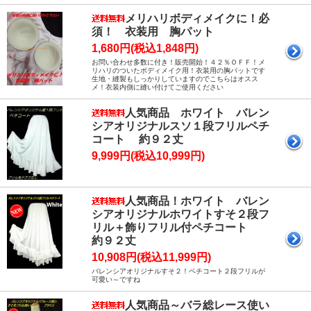
メリハリボディメイクに！必
須！ 衣装用 胸パット
1,680円(税込1,848円)
お問い合わせ多数に付き！販売開始！４２％ＯＦＦ！メ
リハリのついたボディメイク用！衣装用の胸パットです
生地・縫製もしっかりしていますのでこちらはオスス
メ！衣装内側に縫い付けてご使用ください
人気商品 ホワイト バレン
シアオリジナルスソ１段フリルペチ
コート 約９２丈
9,999円(税込10,999円)
人気商品！ホワイト バレン
シアオリジナルホワイトすそ２段フ
リル＋飾りフリル付ペチコート
約９２丈
10,908円(税込11,999円)
バレンシアオリジナルすそ２！ペチコート２段フリルが
可愛い～ですね
人気商品～バラ総レース使い