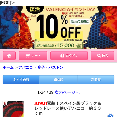
[EOF]">
カート
ログイン
検索
ホーム
＞
アバニコ ・扇子・バストン
おすすめ順
価格順
新着順
1-24 / 39
次のページへ
素敵！スペイン製ブラック＆
レッドレース使いアバニコ 約３３
ｃｍ