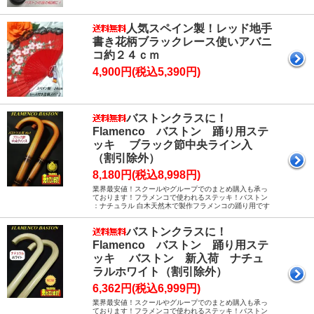
人気スペイン製！レッド地手
書き花柄ブラックレース使いアバニ
コ約２４ｃｍ
4,900円(税込5,390円)
バストンクラスに！
Flamenco バストン 踊り用ステ
ッキ ブラック節中央ライン入
（割引除外）
8,180円(税込8,998円)
業界最安値！スクールやグループでのまとめ購入も承っ
ております！フラメンコで使われるステッキ！バストン
：ナチュラル 白木天然木で製作フラメンコの踊り用です
バストンクラスに！
Flamenco バストン 踊り用ステ
ッキ バストン 新入荷 ナチュ
ラルホワイト（割引除外）
6,362円(税込6,999円)
業界最安値！スクールやグループでのまとめ購入も承っ
ております！フラメンコで使われるステッキ！バストン