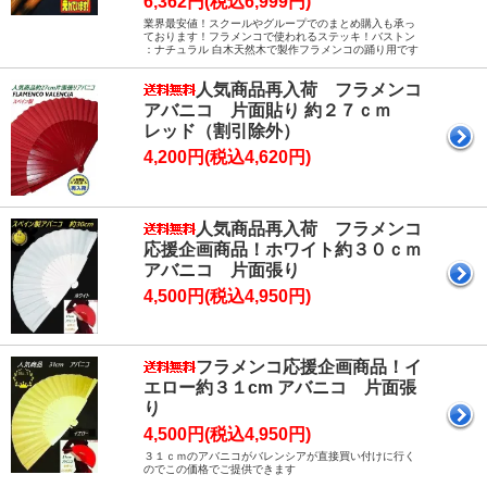
6,362円(税込6,999円)
業界最安値！スクールやグループでのまとめ購入も承っ
ております！フラメンコで使われるステッキ！バストン
：ナチュラル 白木天然木で製作フラメンコの踊り用です
人気商品再入荷 フラメンコ
アバニコ 片面貼り 約２７ｃｍ
レッド（割引除外）
4,200円(税込4,620円)
人気商品再入荷 フラメンコ
応援企画商品！ホワイト約３０ｃｍ
アバニコ 片面張り
4,500円(税込4,950円)
フラメンコ応援企画商品！イ
エロー約３１cm アバニコ 片面張
り
4,500円(税込4,950円)
３１ｃｍのアバニコがバレンシアが直接買い付けに行く
のでこの価格でご提供できます