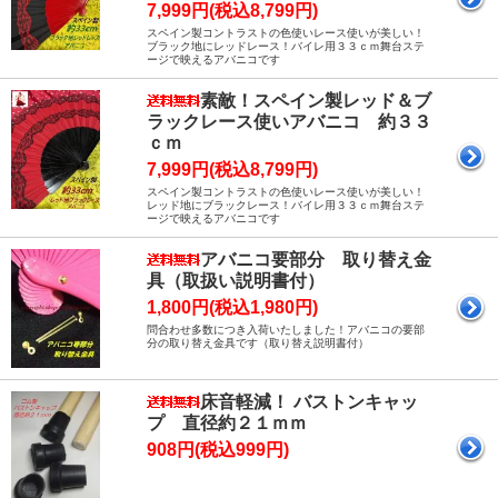
7,999円(税込8,799円)
スペイン製コントラストの色使いレース使いが美しい！
ブラック地にレッドレース！バイレ用３３ｃｍ舞台ステ
ージで映えるアバニコです
素敵！スペイン製レッド＆ブ
ラックレース使いアバニコ 約３３
ｃｍ
7,999円(税込8,799円)
スペイン製コントラストの色使いレース使いが美しい！
レッド地にブラックレース！バイレ用３３ｃｍ舞台ステ
ージで映えるアバニコです
アバニコ要部分 取り替え金
具（取扱い説明書付）
1,800円(税込1,980円)
問合わせ多数につき入荷いたしました！アバニコの要部
分の取り替え金具です（取り替え説明書付）
床音軽減！ バストンキャッ
プ 直径約２１ｍｍ
908円(税込999円)