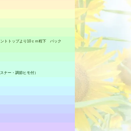
ントトップより10ｃｍ程下 バック
ァスナー・調節ヒモ付）