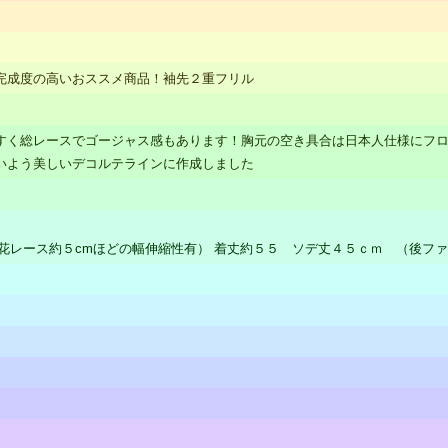
完成度の高いおススメ商品！袖先２重フリル
すく総レースでゴージャス感もあります！胸元の空き具合は日本人仕様にフロ
いよう美しいデコルテラインに作成しました
花レース約５cmほどの幅伸縮性有） 着丈約５５ ソデ丈４５ｃｍ （後フ