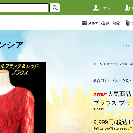
アカウント
メルマガ登録・解除
ンシア
sho
ホーム
>
舞台用トップス・
舞台用トップス・衣装・
人気商品
ブラウス ブ
512232
9,999円(税込10
定価 15,000円(税込16,500円