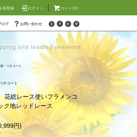
会員登録
ログイン
カート(0)
ブログ
お問い合わせ
pping site leading sentence
衣装・ペチコート
ペチコート
 花総レース使いフラメンコ
ラック地レッドレース
,999円)
)