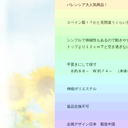
バレンシア大人気商品！
スペイン製！？かと見間違うくらい
シンプルで伸縮性もあるので動きや
トップより１２ｃｍ下と空き過ぎな
平置きにして採寸
Ｂ約８８～ W 約７４～ （本体
伸縮ポリエステル
返品交換不可
企画デザイン日本 製造中国