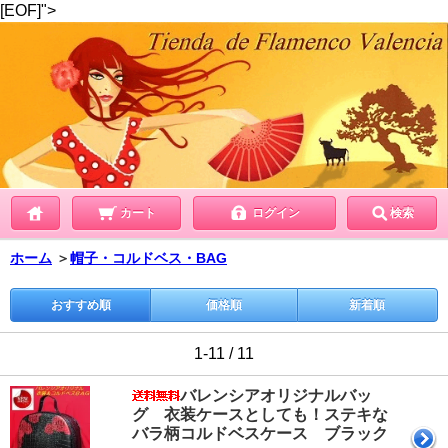
[EOF]">
カート
ログイン
検索
ホーム
＞
帽子・コルドベス・BAG
おすすめ順
価格順
新着順
1-11 / 11
バレンシアオリジナルバッ
グ 衣装ケースとしても！ステキな
バラ柄コルドベスケース ブラック