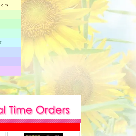
4ｃｍ
す