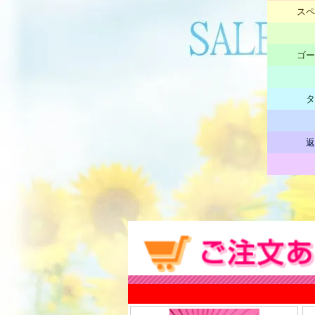
スペ
ゴー
タ
返