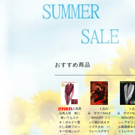
おすすめ商品
人気商
１点の
１点
品再入荷 体に
み サマーSALE
み サマーS
巻いてもステ
30%OFF フリ
30%OFF
キ！ボルドー透
ンジ細かめ＆サ
ンシアオリ
かし花柄フロッ
イズ大きめ バ
ル薔薇柄＆
キー生地シルク
ラレースデザイ
イトレース