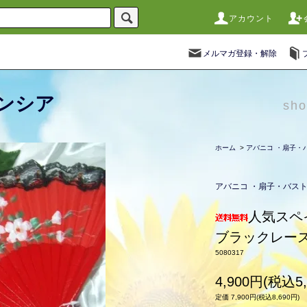
アカウント
メルマガ登録・解除
ンシア
sho
ホーム
>
アバニコ ・扇子・
アバニコ ・扇子・バス
人気スペ
ブラックレー
5080317
4,900円(税込5,
定価 7,900円(税込8,690円)