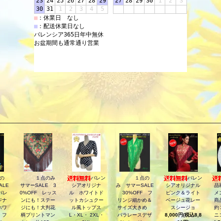
の
１点のみ
バレン
１点の
バレン
ALE
サマーSALE 3
シアオリジナ
み サマーSALE
シアオリジナル
品
バレ
0%OFF レッス
ル ホワイトド
30%OFF フ
ピンク＆ライト
メ
ジナ
ンにも！ステー
ットカシュクー
リンジ細かめ＆
ベージュ花レー
商
ホワ
ジにも！大判花
ル風トップス
サイズ大きめ
スシージョ
約
・フ
柄プリントマン
L・XL・ 2XL・
バラレースデザ
8,000円(税込8,8
ニ