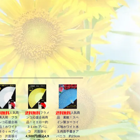
人気商
フラメ
人気商
再入荷 フラ
ンコ応援企画商
品 素敵！スペ
ンコ応援企画
品！イエロー約
イン製ターコイ
品！ホワイト
３１cm アバニ
ズ地ホワイト水
３０ｃｍアバ
コ 片面張り
玉両面手書きア
コ 片面張り
4,500円(税込4,9
バニコ 約23cm