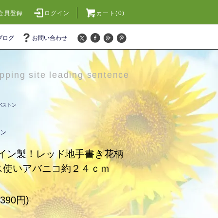
会員登録
ログイン
カート(0)
ブログ
お問い合わせ
pping site leading sentence
バストン
トン
イン製！レッド地手書き花柄
ス使いアバニコ約２４ｃｍ
390円)