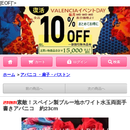
[EOF]">
カート
ログイン
検索
ホーム
＞
アバニコ ・扇子・バストン
前の商品へ
次の商品へ
素敵！スペイン製ブルー地ホワイト水玉両面手
書きアバニコ 約23cm