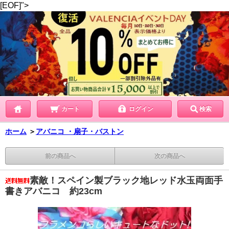
[EOF]">
カート
ログイン
検索
ホーム
＞
アバニコ ・扇子・バストン
前の商品へ
次の商品へ
素敵！スペイン製ブラック地レッド水玉両面手
書きアバニコ 約23cm