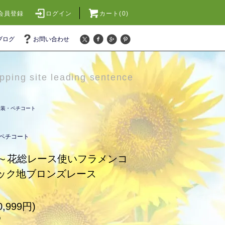
会員登録
ログイン
カート(0)
ブログ
お問い合わせ
pping site leading sentence
衣装・ペチコート
ペチコート
～花総レース使いフラメンコ
ラック地ブロンズレース
,999円)
)