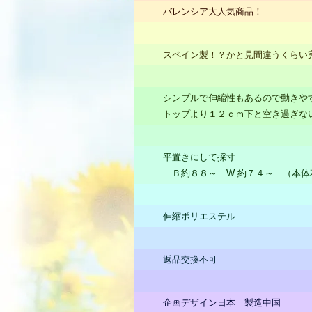
バレンシア大人気商品！
スペイン製！？かと見間違うくらい
シンプルで伸縮性もあるので動きや
トップより１２ｃｍ下と空き過ぎな
平置きにして採寸
Ｂ約８８～ W 約７４～ （本体
伸縮ポリエステル
返品交換不可
企画デザイン日本 製造中国