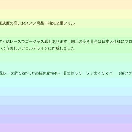
完成度の高いおススメ商品！袖先２重フリル
すく総レースでゴージャス感もあります！胸元の空き具合は日本人仕様にフロ
いよう美しいデコルテラインに作成しました
花レース約５cmほどの幅伸縮性有） 着丈約５５ ソデ丈４５ｃｍ （後フ