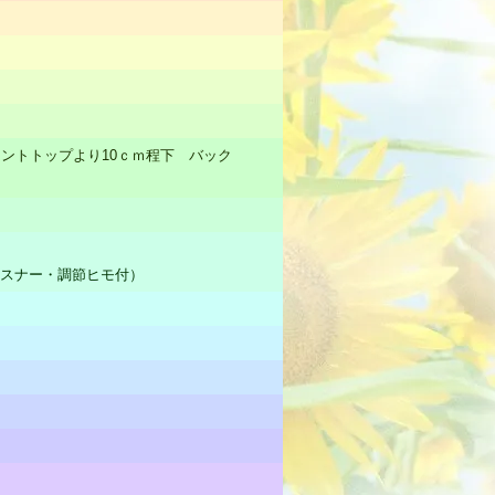
ントトップより10ｃｍ程下 バック
ァスナー・調節ヒモ付）