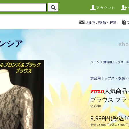
アカウント
メルマガ登録・解除
ンシア
sho
ホーム
>
舞台用トップス・
舞台用トップス・衣装・
人気商品
ブラウス ブ
512239
9,999円(税込10
定価 15,000円(税込16,500円