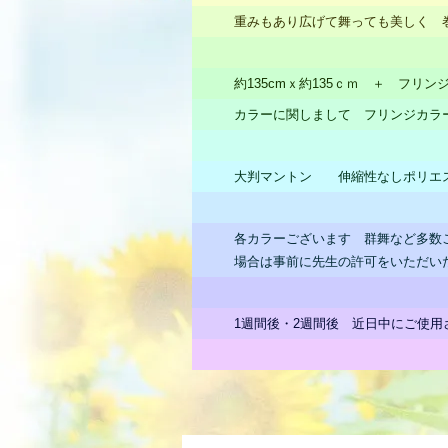
重みもあり広げて舞っても美しく 
約135cmｘ約135ｃｍ ＋ フリ
カラーに関しまして フリンジカラ
大判マントン 伸縮性なしポリエ
各カラーございます 群舞など多数
場合は事前に先生の許可をいただい
1週間後・2週間後 近日中にご使