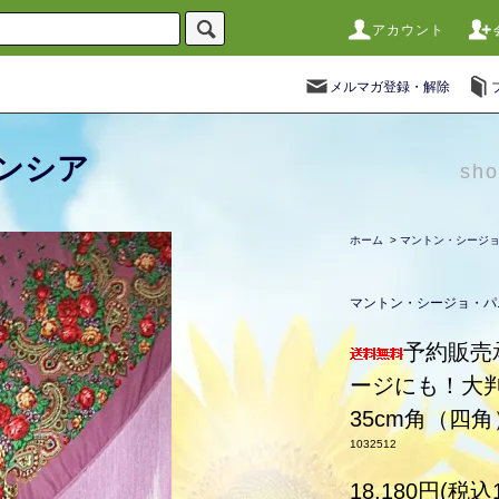
アカウント
メルマガ登録・解除
ンシア
sho
ホーム
>
マントン・シージ
マントン・シージョ・パ
予約販売
ージにも！大
35cm角（四
1032512
18,180円(税込1