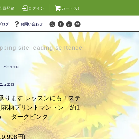
会員登録
ログイン
カート(0)
ブログ
お問い合わせ
pping site leading sentence
ョ・パニュエロ
ニュエロ
承ります レッスンにも！ステ
判花柄プリントマントン 約1
角） ダークピンク
9,998円)