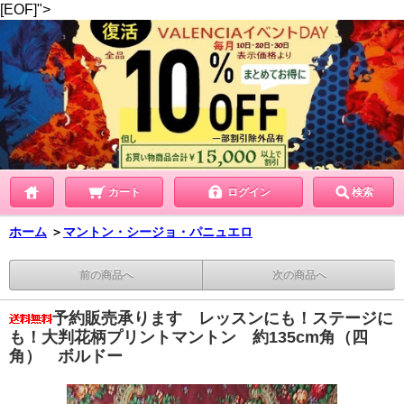
[EOF]">
カート
ログイン
検索
ホーム
＞
マントン・シージョ・パニュエロ
前の商品へ
次の商品へ
予約販売承ります レッスンにも！ステージに
も！大判花柄プリントマントン 約135cm角（四
角） ボルドー