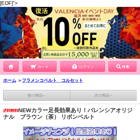
[EOF]">
カート
ログイン
検索
ホーム
＞
フラメンコベルト コルセット
前の商品へ
次の商品へ
NEWカラー足長効果あり！バレンシアオリジ
ナル ブラウン（茶） リボンベルト