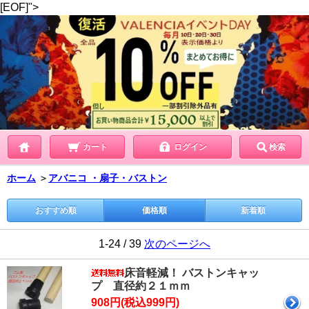
[EOF]">
カート
ログイン
検索
ホーム
＞
アバニコ ・扇子・バストン
おすすめ順
価格順
新着順
1-24 / 39
次のページへ
床音軽減！ バストンキャッ
プ 直径約２１ｍｍ
908円(税込999円)