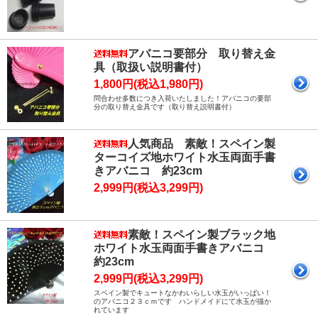
アバニコ要部分 取り替え金
具（取扱い説明書付）
1,800円(税込1,980円)
問合わせ多数につき入荷いたしました！アバニコの要部
分の取り替え金具です（取り替え説明書付）
人気商品 素敵！スペイン製
ターコイズ地ホワイト水玉両面手書
きアバニコ 約23cm
2,999円(税込3,299円)
素敵！スペイン製ブラック地
ホワイト水玉両面手書きアバニコ
約23cm
2,999円(税込3,299円)
スペイン製でキュートなかわいらしい水玉がいっぱい！
のアバニコ２３ｃｍです ハンドメイドにて水玉が描か
れています