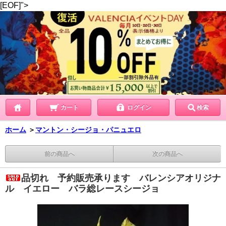
[EOF]">
カート
ログイン
検索
ホーム
＞
マントン・シージョ・パニュエロ
前の商品へ
次の商品へ
品切れ 予約販売承ります バレンシアオリジナ
ル イエロー バラ総レースシージョ