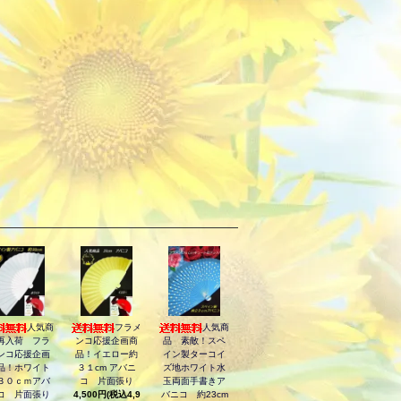
人気商
フラメ
人気商
再入荷 フラ
ンコ応援企画商
品 素敵！スペ
ンコ応援企画
品！イエロー約
イン製ターコイ
品！ホワイト
３１cm アバニ
ズ地ホワイト水
３０ｃｍアバ
コ 片面張り
玉両面手書きア
コ 片面張り
4,500円(税込4,9
バニコ 約23cm