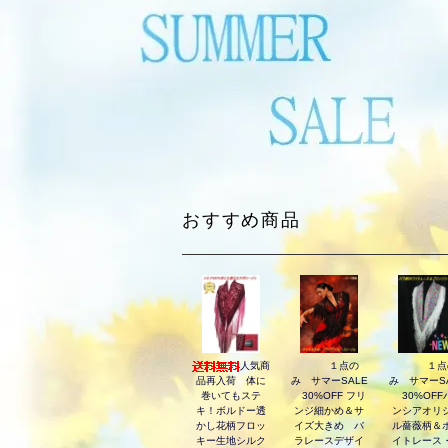
おすすめ商品
人気商
１点の
１点
品再入荷 体に
み サマーSALE
み サマーS
巻いてもステ
30%OFF フリ
30%OFF
キ！ボルドー透
ンジ細かめ＆サ
ンシアオリ
かし花柄フロッ
イズ大きめ バ
ル薔薇柄＆
キー生地シルク
ラレースデザイ
イトレース