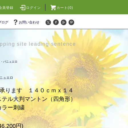
会員登録
ログイン
カート(0)
ブログ
お問い合わせ
pping site leading sentence
ョ・パニュエロ
ニュエロ
承ります １４０ｃｍｘ１４
ステル大判マントン（四角形）
ラー刺繍
6,200円)