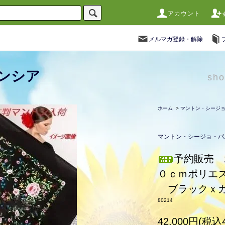
アカウント
メルマガ登録・解除
ンシア
sho
ホーム
>
マントン・シージ
マントン・シージョ・パ
予約販売 
０ｃｍポリエ
ブラックｘカ
80214
42,000円(税込4