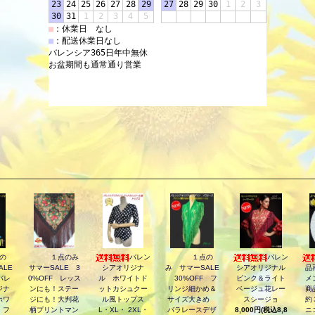
の
１点のみ
バレン
１点の
バレン
ALE
サマーSALE 3
シアオリジナ
み サマーSALE
シアオリジナル
品
バレ
0%OFF レッス
ル ホワイトド
30%OFF フ
ピンク＆ライト
メ
ジナ
ンにも！ステー
ットカシュクー
リンジ細かめ＆
ベージュ花レー
商
ホワ
ジにも！大判花
ル風トップス
サイズ大きめ
スシージョ
約
・フ
柄プリントマン
L・XL・ 2XL・
バラレースデザ
8,000円(税込8,8
ニ