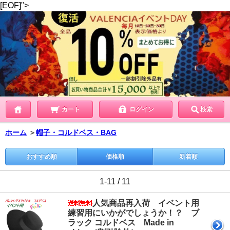
[EOF]">
カート
ログイン
検索
ホーム
＞
帽子・コルドベス・BAG
おすすめ順
価格順
新着順
1-11 / 11
人気商品再入荷 イベント用
練習用にいかがでしょうか！？ ブ
ラック コルドベス Made in