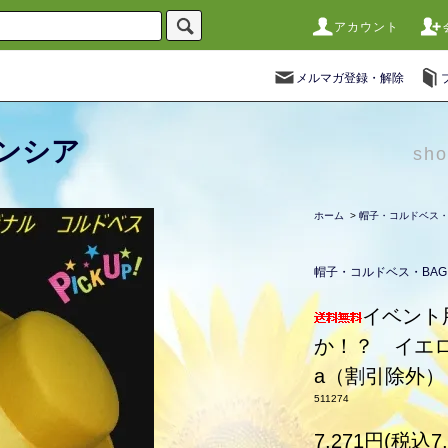
アカウント
メルマガ登録・解除
ンシア
sho
ホーム
>
帽子・コルドベス・
帽子・コルドベス・BAG
イベント
か！？ イエロー 
a（割引除外）
511274
7,271円(税込7,