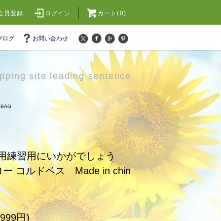
会員登録
ログイン
カート(0)
ブログ
お問い合わせ
pping site leading sentence
BAG
用練習用にいかがでしょう
コルドベス Made in chin
999円)