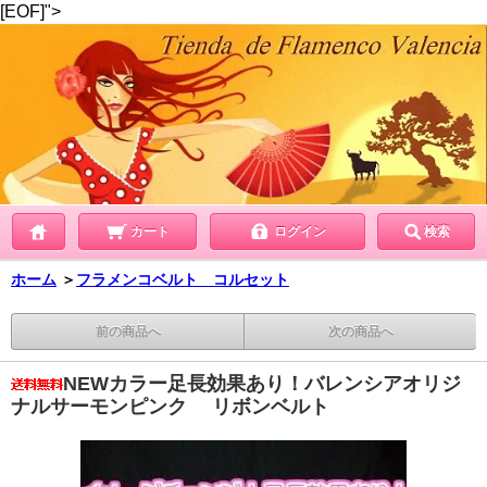
[EOF]">
カート
ログイン
検索
ホーム
＞
フラメンコベルト コルセット
前の商品へ
次の商品へ
NEWカラー足長効果あり！バレンシアオリジ
ナルサーモンピンク リボンベルト